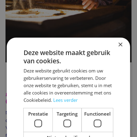
×
Deze website maakt gebruik
van cookies.
Deze website gebruikt cookies om uw
gebruikerservaring te verbeteren. Door
onze website te gebruiken, stemt u in met
Altijd unieke activiteiten voor kinderen in
alle cookies in overeenstemming met ons
Cookiebeleid.
Lees verder
Gelderland
Naast vrij spelen organiseert Schateiland Zeumeren
Prestatie
Targeting
Functioneel
ook
toffe shows
, zoals de Piraat gouddukaat
Wintershow, en
gezellige evenementen
voor de hele
familie, zoals een kerstbrunch en bezoek van de