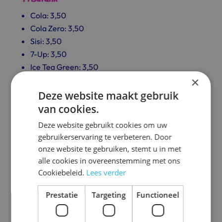
Cola: 3,50
Cola Zero: 3,50
Sisi: 3,50
7-Up: 3,50
Ice Tea Green: 3,50
×
Ice Tea Peach: 3,50
Ice Tea Orginal: 3,50
Deze website maakt gebruik
Appelsap: 3,50
van cookies.
Sourcy Still: 3,50
Deze website gebruikt cookies om uw
Sourcy Sparkeling: 3,50
gebruikerservaring te verbeteren. Door
Fristi: 3,50
onze website te gebruiken, stemt u in met
Chocomel: 3,50
alle cookies in overeenstemming met ons
Capri-Sun: 2,50
Cookiebeleid.
Lees verder
Kan Ranja: 4,50
Prestatie
Targeting
Functioneel
Beker Ranja: 1,00
Red Bull: 3,50