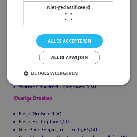
Niet-geclassificeerd
Warme Dranken
Koffie: 2,75
Cappucino: 3,25
Espresso: 2,75
ALLES ACCEPTEREN
Dubbele Espresso: 3,25
Koffie Verkeerd: 3,75
ALLES AFWIJZEN
Thee: 2,50
Verse Muntthee: 3,50
DETAILS WEERGEVEN
Warme Chocomel: 4,00
Warme Chocomel + Slagroom: 4,50
Overige Dranken
Flesje Grolsch: 3,50
Flesje Hertog Jan: 3,50
Glas Pinot Grigio (fris – fruitig): 5,50