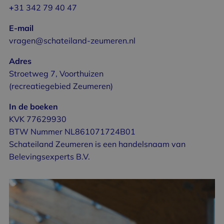
+
31 342 79 40 47
E-mail
vragen@schateiland-zeumeren.nl
Adres
Stroetweg 7, Voorthuizen
(recreatiegebied Zeumeren)
In de boeken
KVK 77629930
BTW Nummer NL861071724B01
Schateiland Zeumeren is een handelsnaam van
Belevingsexperts B.V.