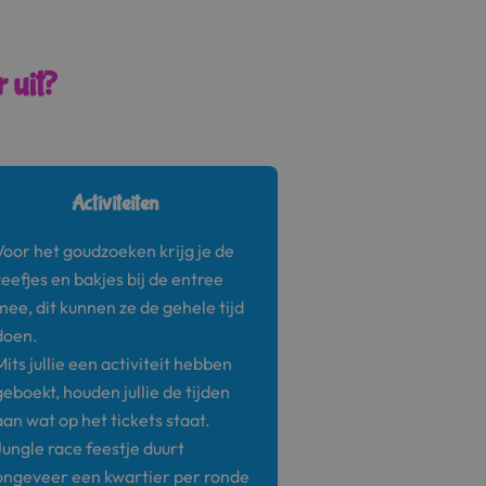
 uit?
Activiteiten
Voor het goudzoeken krijg je de
zeefjes en bakjes bij de entree
mee, dit kunnen ze de gehele tijd
doen.
Mits jullie een activiteit hebben
geboekt, houden jullie de tijden
aan wat op het tickets staat.
Jungle race feestje duurt
ongeveer een kwartier per ronde