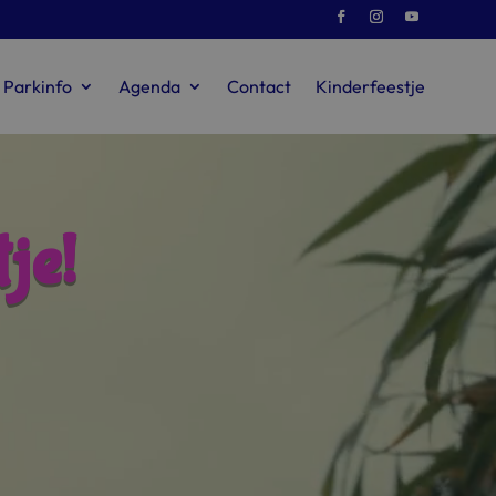
Parkinfo
Agenda
Contact
Kinderfeestje
je!