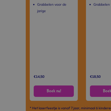
Grabbelen voor de
Grabbelen 
jarige
€14,50
€18,50
Boek nu!
Boek
* Het laserfeestje is vanaf 7 jaar, minimaal 6 kindere