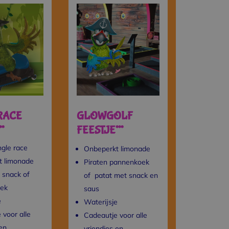
RACE
GLOWGOLF
*
FEESTJE***
gle race
Onbeperkt limonade
t limonade
Piraten pannenkoek
 snack of
of patat met snack en
ek
saus
e
Waterijsje
 voor alle
Cadeautje voor alle
 en
vriendjes en