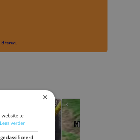
ld terug.
×
 website te
Lees verder
geclassificeerd