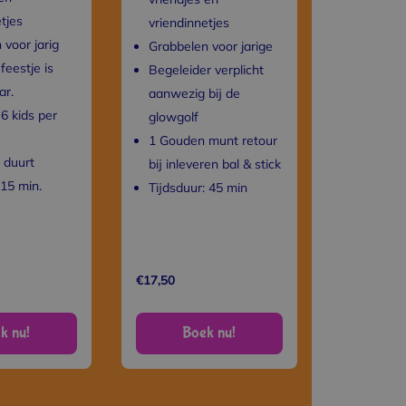
tjes
vriendinnetjes
 voor jarig
Grabbelen voor jarige
feestje is
Begeleider verplicht
ar.
aanwezig bij de
6 kids per
glowgolf
1 Gouden munt retour
 duurt
bij inleveren bal & stick
15 min.
Tijdsduur: 45 min
€17,50
k nu!
Boek nu!