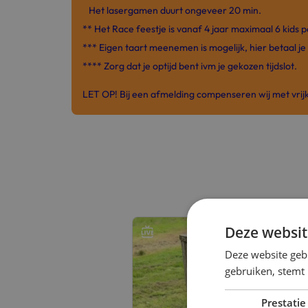
Het lasergamen duurt ongeveer 20 min.
** Het Race feestje is vanaf 4 jaar maximaal 6 kids 
*** Eigen taart meenemen is mogelijk, hier betaal je
**** Zorg dat je optijd bent ivm je gekozen tijdslot.
LET OP! Bij een afmelding compenseren wij met vrij
Deze websit
Deze website geb
gebruiken, stemt
Prestatie