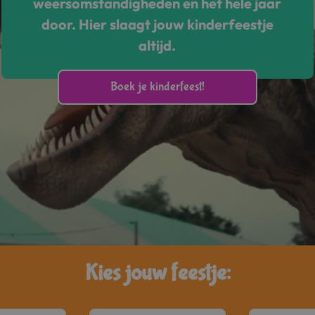
weersomstandigheden en het hele jaar
door. Hier slaagt jouw kinderfeestje
altijd.
Boek je kinderfeest!
Kies jouw feestje: