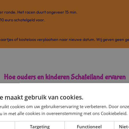
per ronde. Het racen duurt ongeveer 15 min.
 10 euro schotelgeld voor.
kaartjes of kosteloos verplaatsen naar nieuwe datum. Wij geven geen ge
Hoe ouders en kinderen Schateiland ervaren
e maakt gebruik van cookies.
ruikt cookies om uw gebruikerservaring te verbeteren. Door onze
 u in met alle cookies in overeenstemming met ons Cookiebeleid.
Targeting
Functioneel
Niet-