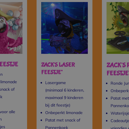
EESTJE
ZACK'S LASER
ZACK'S 
FEESTJE*
FEESTJE*
en
 limonade
Lasergame
Ronde Jun
snack of
(minimaal 6 kinderen,
Onbeperk
ek
maximaal 9 kinderen
Patat met
bij dit feestje)
Pannenko
voor alle
Onbeperkt limonade
Waterijsj
n
Patat met snack of
Cadeautje
jes
Pannenkoek
vriendjes