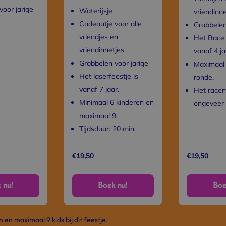
voor jarige
Waterijsje
vriendinne
Cadeautje voor alle
Grabbelen
vriendjes en
Het Race 
vriendinnetjes
vanaf 4 ja
Grabbelen voor jarige
Maximaal 
Het laserfeestje is
ronde.
vanaf 7 jaar.
Het racen
Minimaal 6 kinderen en
ongeveer 
maximaal 9.
Tijdsduur: 20 min.
€19,50
€19,50
 nu!
Boek nu!
Boe
n en maximaal 9 kids bij dit feestje.