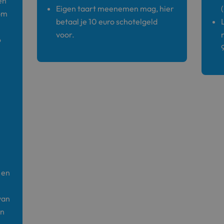
en
Eigen taart meenemen mag, hier
 om
betaal je 10 euro schotelgeld
voor.
6
1
 en
van
en