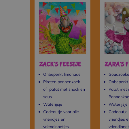
ZACK'S FEESTJE
ZARA'S F
Onbeperkt limonade
Goudzoek
Piraten pannenkoek
Onbeperkt
of patat met snack en
Patat met 
saus
Pannenko
Waterijsje
Waterijsje
Cadeautje voor alle
Cadeautje 
vriendjes en
vriendjes e
vriendinnetjes
vriendinnet