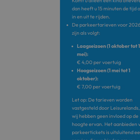
Komt u alleen een kind aflever
dan heeft u 15 minuten de tijd
in en uit te rijden.
De parkeertarieven voor 202
zijn als volgt:
Laagseizoen (1 oktober tot 
mei):
€ 4,00 per voertuig
Hoogseizoen (1 mei tot 1
oktober):
€ 7,00 per voertuig
Let op: De tarieven worden
vastgesteld door Leisurelands,
wij hebben geen invloed op de
hoogte ervan. Het aanbieden 
parkeertickets is uitsluitend e