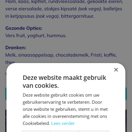
Ham, kaas, kipfilet, rundvleessalade, gekookte eieren,
verse eiersalade, stokjes kipsaté
(ook vega)
, balletjes
in ketjapsaus
(ook vega)
, bittergarnituur.
Gezonde Opties:
Vers fruit, yoghurt, hummus.
Dranken:
Melk, sinaasappelsap, chocolademelk, Fristi, koffie,
thee.
×
Voor ieder wat wils, of je nu van hartig of zoet houdt.
Deze website maakt gebruik
van cookies.
Tickets bestellen
Deze website gebruikt cookies om uw
gebruikerservaring te verbeteren. Door
onze website te gebruiken, stemt u in met
alle cookies in overeenstemming met ons
Cookiebeleid.
Lees verder