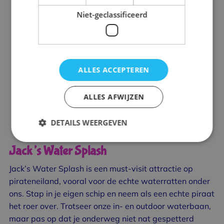
Niet-geclassificeerd
ALLES ACCEPTEREN
ALLES AFWIJZEN
DETAILS WEERGEVEN
Jack’s Water Splash
Jack’s Water Splash is een must-visit attractie op
pirateneiland, vooral voor de echte waterratten onder
ons. Stap in je eigen schip en neem als een echte piraat
het roer over. Trotseer onze in- en outdoor waterbaan,
maar pas op dat je onderweg niet nat gespetterd