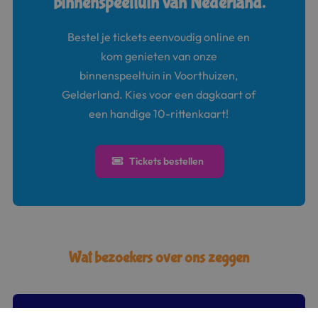
binnenspeeltuin van Nederland.
Bestel je tickets eenvoudig online en
kom genieten van onze
binnenspeeltuin in Voorthuizen,
Gelderland. Kies voor een dagkaart of
een handige 10-rittenkaart!
Tickets bestellen
Wat bezoekers over ons zeggen