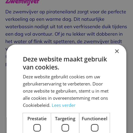
Zwemvijver
De zwemvijver op pirateneiland zorgt voor de perfecte
verkoeling op een warme dag. Dit natuurlijke
waterbassin nodigt uit tot een verfrissende duik tijdens
een dag vol avontuur. Of je nu lekker wilt dobberen in
het water of flink wilt spetteren, de zwemvijver biedt
voor elk wat wils. Rondom de vijver ligt een heerlijk
×
strand waar je kunt genieten van de zon of kunt
Deze website maakt gebruik
picknicken.
van cookies.
Deze website gebruikt cookies om uw
gebruikerservaring te verbeteren. Door
onze website te gebruiken, stemt u in met
alle cookies in overeenstemming met ons
Cookiebeleid.
Lees verder
Prestatie
Targeting
Functioneel