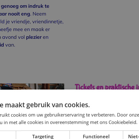
genoeg om indruk te
ar nooit eng
. Neem
d je vriendje, vriendinnetje,
 neefje mee en maak er
 avond vol
plezier
en
id
van.
Tickets en praktische 
SpookEiland
e maakt gebruik van cookies.
SpookEiland
vindt plaats 
oktober
2025
van
17.00
to
ruikt cookies om uw gebruikerservaring te verbeteren. Door onze
bij Schateiland Zeumeren. Ti
 u in met alle cookies in overeenstemming met ons Cookiebeleid.
online verkrijgbaar
en aan d
Targeting
Functioneel
Niet-