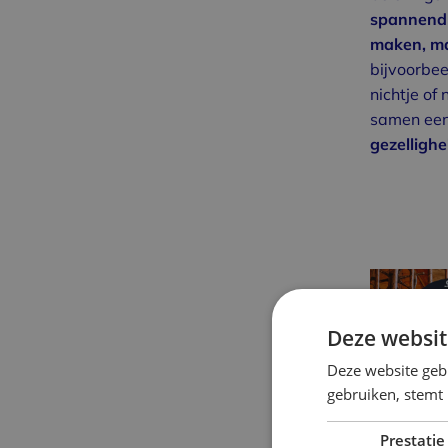
spannend 
maken, ma
bijvoorbeel
nichtje of
samen een
gezellighe
Deze websit
Deze website geb
gebruiken, stemt
Prestatie