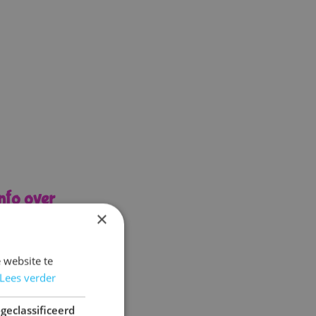
info over
×
op
23
en
24
t
21.00
uur
 website te
ckets zijn
Lees verder
e deur:
geclassificeerd