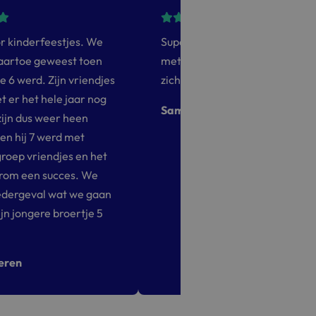
or kinderfeestjes. We
Super leuk kinderfeestje geha
 naartoe geweest toen
met lasergamen. De kids hebb
e 6 werd. Zijn vriendjes
zich enorm vermaakt
 er het hele jaar nog
Samantha Smith
zijn dus weer heen
en hij 7 werd met
groep vriendjes en het
rom een succes. We
edergeval wat we gaan
ijn jongere broertje 5
eren