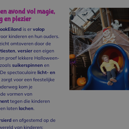
een avond vol magie,
 en plezier
ookEiland
is er
volop
oor kinderen en hun ouders.
zicht omtoveren door de
tiesten
,
versier
een eigen
en proef lekkere Halloween-
 zoals
suikerspinnen
en
 De spectaculaire
licht- en
zorgt voor een feestelijke
onderweg kom je
ende vormen van
ment
tegen die kinderen
en laten
lachen
.
rsierd
en afgestemd op de
wereld van kinderen: