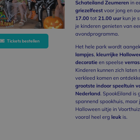
Schateiland Zeumeren
in e
griezelfeest
voor jong en ou
17.00
tot
21.00 uur
kun je 
je kinderen genieten van ee
avondprogramma.
Tickets bestellen
Het hele park wordt aange
lampjes
,
kleurrijke
Hallowe
decoratie
en speelse
verra
Kinderen kunnen zich laten 
verkleed komen en ontdekk
grootste indoor speeltuin v
Nederland
. SpookEiland is 
spannend spookhuis, maar j
Halloween uitje in Voorthui
vooral heel erg
leuk
is.