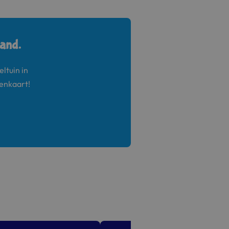
land.
ltuin in
tenkaart!