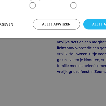
Voorverkoop:
€8,95,-
Aan de deur €9,95,
–
Tijdens de avond kun je oo
Tickets bestellen
& Greet met Zack
meemaken,
ERGEVEN
ALLES AFWIJZEN
ALLES 
een hoogtepunt voor de kin
schminken
,
pompoenen
ver
vrolijke acts
en een
magisc
lichtshow
wordt dit een gez
vrolijk
Halloween-uitje voor
gezin
. Neem je kinderen, vri
familie mee en beleef same
vrolijk
griezelfeest
in
Zeume