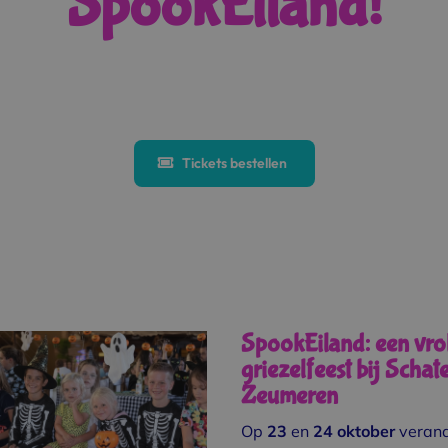
SpookEiland!
Tickets bestellen
SpookEiland: een vrol
griezelfeest bij Schat
Zeumeren
Op
23
en
24
oktober
verand