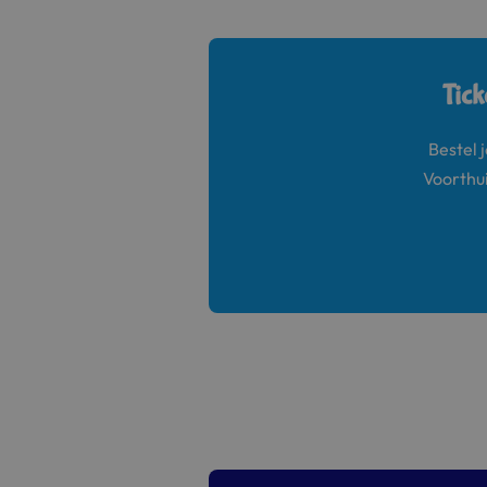
Tick
Bestel 
Voorthui