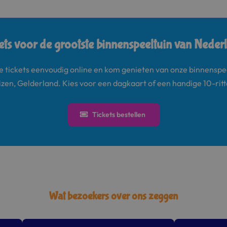
ets voor de grootste binnenspeeltuin van Neder
je tickets eenvoudig online en kom genieten van onze binnenspee
zen, Gelderland. Kies voor een dagkaart of een handige 10-rit
Tickets bestellen
Wat bezoekers over ons zeggen