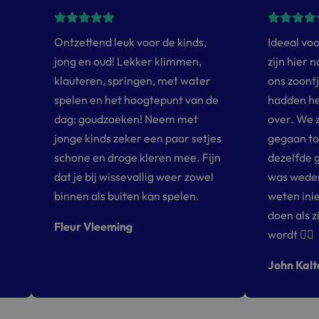
Ontzettend leuk voor de kinds,
Ideeal vo
jong en oud! Lekker klimmen,
zijn hier
klauteren, springen, met water
ons zoontj
spelen en het hoogtepunt van de
hadden het
dag: goudzoeken! Neem met
over. We 
jonge kinds zeker een paar setjes
gegaan to
schone en droge kleren mee. Fijn
dezelfde 
dat je bij wissevallig weer zowel
was wede
binnen als buiten kan spelen.
weten ini
doen als z
Fleur Vleeming
wordt 👌🏻
John Kalt