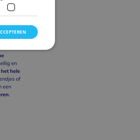
k een
Meet
 altijd
ACCEPTEREN
deren. Met
sieren
,
he
ellig en
 het hele
endjes of
n een
ren
.