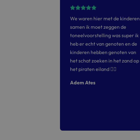
tje van mijn zoontje
We waren hier met de kinderen
ouden. Wat een super
samen ik moet zeggen de
 voor kinderen.
toneelvoorstelling was super ik
pringen, water, zand
heb er echt van genoten en de
eken! Ze wilden niet
kinderen hebben genoten van
naar huis.
het schat zoeken in het zand op
ken waren ook erg
het piraten eiland 👍🏻
Adem Ates