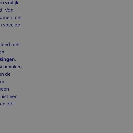
en
vrolijk
d. Van
samen met
n speciaal
kleed met
en
–
ssingen
.
schminken,
en de
an
geen
uist een
zen dat