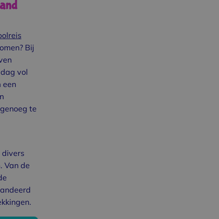
land
olreis
omen? Bij
ven
 dag vol
m een
n
s genoeg te
 divers
. Van de
de
randeerd
ekkingen.