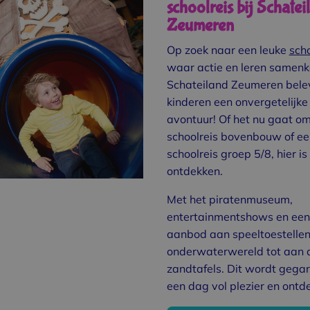
schoolreis bij Schatei
Zeumeren
Op zoek naar een leuke
scho
waar actie en leren samenk
Schateiland Zeumeren bele
kinderen een onvergetelijke
avontuur! Of het nu gaat o
schoolreis bovenbouw of ee
schoolreis groep 5/8, hier i
ontdekken.
Met het piratenmuseum,
entertainmentshows en een
aanbod aan speeltoestellen
onderwaterwereld tot aan 
zandtafels. Dit wordt gega
een dag vol plezier en ontd