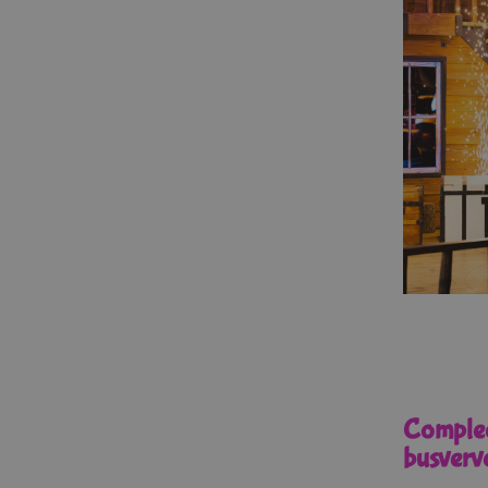
Complee
busverv