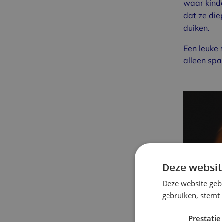
waar kinde
dat ze die
duiken.
Een leuke 
alleen sp
Deze websit
Deze website geb
gebruiken, stemt
Prestatie