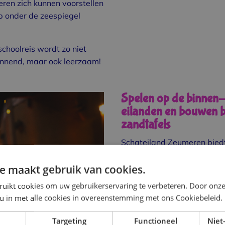
ren zich kunnen voorstellen
p onder de zeespiegel
schoolreis wordt zo niet
annend, maar ook leerzaam!
Spelen op de binnen
eilanden en bouwen b
zandtafels
Schateiland Zeumeren bied
speelplezier voor een schoo
de bovenbouw. De binnen-e
e maakt gebruik van cookies.
zijn perfect om te klimmen, 
ruikt cookies om uw gebruikerservaring te verbeteren. Door onze
en op ontdekkingstocht te g
 u in met alle cookies in overeenstemming met ons Cookiebeleid.
zandtafels kunnen kindere
tekenen als echte strandku
Targeting
Functioneel
Niet-