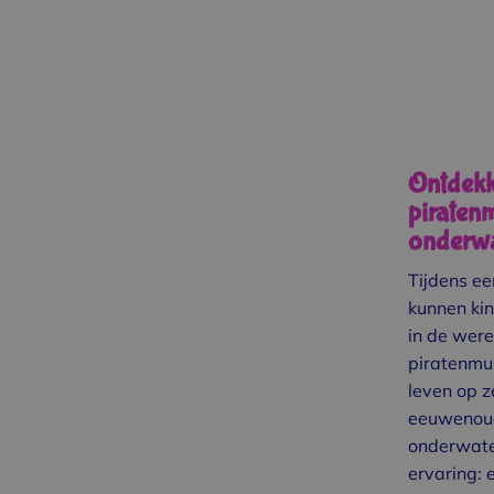
Ontdekke
piraten
onderwa
Tijdens ee
kunnen ki
in de were
piratenmu
leven op z
eeuwenoud
onderwate
ervaring: 