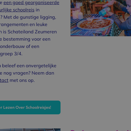
ie
een goed georganiseerde
rlijke schoolreis
in
 Met de gunstige ligging,
rrangementen en leuke
en is Schateiland Zeumeren
te bestemming voor een
s onderbouw of een
 groep 3/4.
 beleef een onvergetelijke
je nog vragen? Neem dan
tact
met ons op.
r Lezen Over Schoolreisjes!