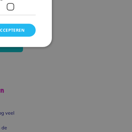
ie,
g maakt
/8 extra
ACCEPTEREN
s!
en
og veel
 de