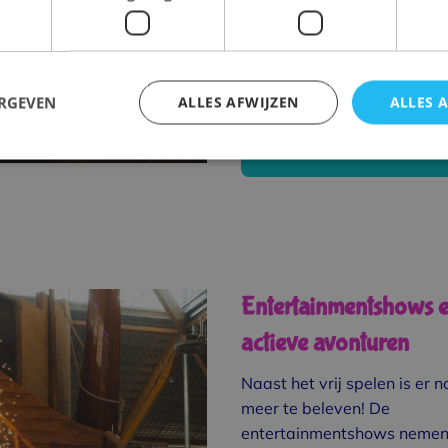
Deze combinatie van fantas
beweging en samenwerkin
een schoolreis voor groep 5
bijzonder.
ERGEVEN
ALLES AFWIJZEN
ALLES 
Bestel Direct Ticket
Entertainmentshows 
actieve avonturen
Naast het vrij spelen is er n
meer te beleven! De
entertainmentshows nemen