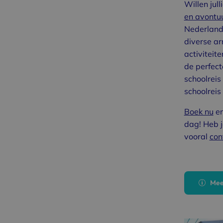
Willen jull
en avontuu
Nederland?
diverse a
activiteit
de perfec
schoolrei
schoolreis
Boek nu
en
dag! Heb 
vooral
con
Mee