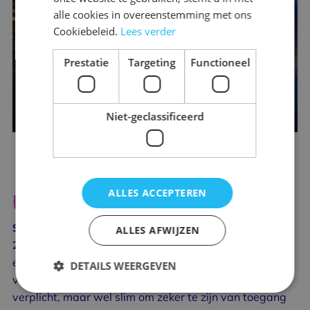
alle cookies in overeenstemming met ons
Cookiebeleid.
Lees verder
Prestatie
Targeting
Functioneel
Niet-geclassificeerd
ALLES ACCEPTEREN
Handige informatie onze binnenspeeltuin
Schateiland Zeumeren
ligt in
Voorthuizen
, op
slechts
ALLES AFWIJZEN
20 minuten
rijden vanaf
Lunteren
. Tickets bestel je
eenvoudig online, zowel losse dagkaarten als
DETAILS WEERGEVEN
voordelige 10-rittenkaarten. Reserveren is niet
verplicht, maar wel slim om zeker te zijn van toegang