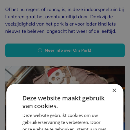
Of het nu regent of zonnig is, in deze indoorspeeltuin bij
Lunteren gaat het avontuur altijd door. Dankzij de
veelzijdigheid van het park is er voor ieder kind iets
nieuws te beleven, ongeacht het weer of de leeftijd.
Meer Info over Ons Park!
×
Deze website maakt gebruik
van cookies.
Deze website gebruikt cookies om uw
gebruikerservaring te verbeteren. Door
onze website te gebruiken, stemt u in met