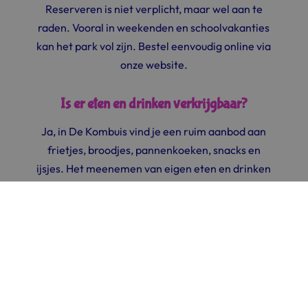
Reserveren is niet verplicht, maar wel aan te
raden. Vooral in weekenden en schoolvakanties
kan het park vol zijn. Bestel eenvoudig online via
onze website.
Is er eten en drinken verkrijgbaar?
Ja, in De Kombuis vind je een ruim aanbod aan
frietjes, broodjes, pannenkoeken, snacks en
ijsjes. Het meenemen van eigen eten en drinken
is niet toegestaan, maar dankzij de uitgebreide
keuze hoeft niemand honger te lijden
Hoe werkt het parkeren bij Schateiland?
Parkeren gaat via Leisurelands. Het tarief is €4
per dag in het laagseizoen en €7 in het