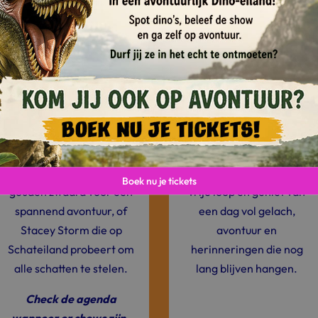
Entertainment
Kinderfeestjes!
ERGEVEN
ALLES AFWIJZEN
ALLES 
Ahoy, stoere piraten! Dit
Op Schateiland wordt
seizoen staan er twee
ieder kinderfeestje een
spectaculaire shows op
unieke belevenis! En dat
Schateiland op jullie te
alles al vanaf slechts
wachten. Piraat
€14,50 per kind! Laat de
Gouddukaat trekt zijn
kinderen hun fantasie de
Boek nu je tickets
gouden zwaard voor een
vrije loop en geniet van
spannend avontuur, of
een dag vol gelach,
Stacey Storm die op
avontuur en
Schateiland probeert om
herinneringen die nog
alle schatten te stelen.
lang blijven hangen.
Check de agenda