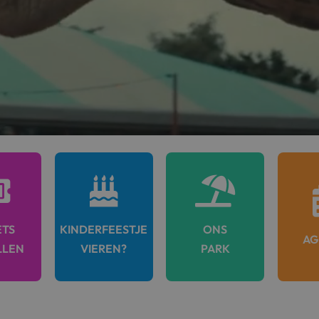



ETS
KINDERFEESTJE
ONS
AG
LLEN
VIEREN?
PARK