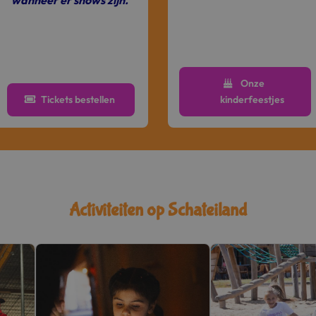
wanneer er shows zijn.
Onze
Tickets bestellen
kinderfeestjes
Activiteiten op Schateiland