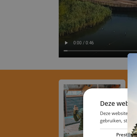
Deze websit
Deze website geb
gebruiken, stemt
Prestatie