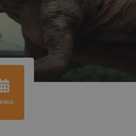

ENDA