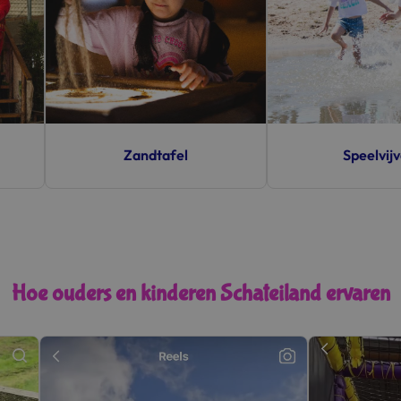
Speelvijver
Minikart (be
Hoe ouders en kinderen Schateiland ervaren