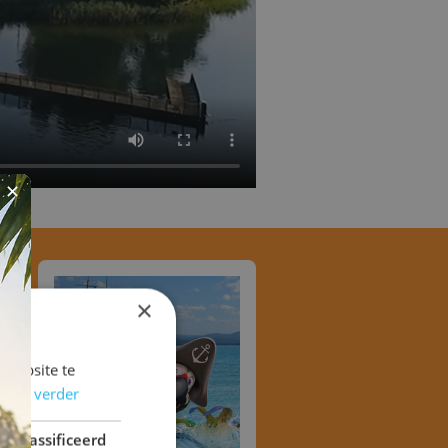
✕
×
 website te
Lees verder
geclassificeerd