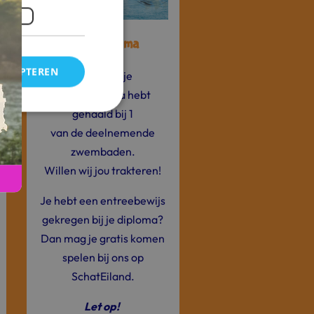
Zwemdiploma
ACCEPTEREN
Omdat jij je
zwemdiploma hebt
gehaald bij 1
van de deelnemende
zwembaden.
Willen wij jou trakteren!
Je hebt een entreebewijs
gekregen bij je diploma?
Dan mag je gratis komen
spelen bij ons op
SchatEiland.
Let op!