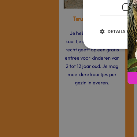
Terugkomkaartje
DETAILS WE
Je hebt een speciaal
kaartje ontvangen dat je
recht geeft op één gratis
entree voor kinderen van
2 tot 12 jaar oud. Je mag
meerdere kaartjes per
gezin inleveren.