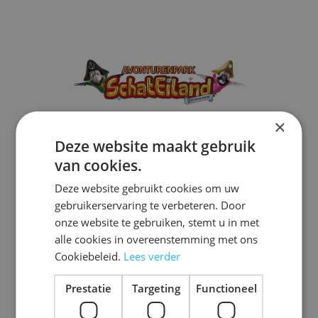
×
Hoe was je
Deze website maakt gebruik
van cookies.
bezoek?
Deze website gebruikt cookies om uw
gebruikerservaring te verbeteren. Door
Laat ons weten wat je ervan vond!
onze website te gebruiken, stemt u in met
alle cookies in overeenstemming met ons
Cookiebeleid.
Lees verder
Prestatie
Targeting
Functioneel